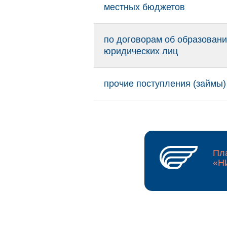
местных бюджетов
по договорам об образовани
кое
юридических лиц
ть
а
ды
прочие поступления (займы)
ные
нная
и
Пл
«Н
изма