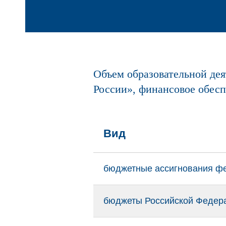
Объем образовательной д
России», финансовое обесп
Вид
ой
бюджетные ассигнования ф
бюджеты Российской Федер