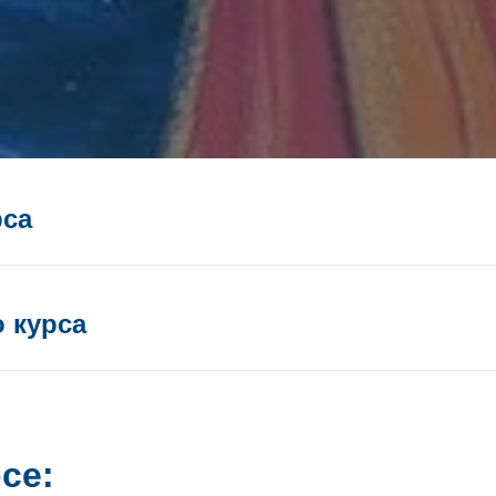
рса
 курса
се: