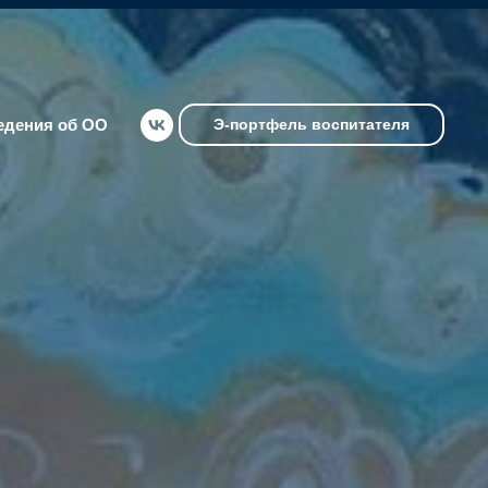
едения об ОО
Э-портфель воспитателя