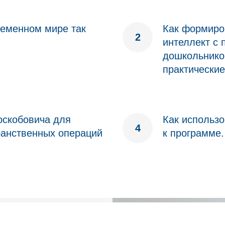
ременном мире так
Как формиро
;
интеллект с 
дошкольнико
практически
оскобовича для
Как использ
ранственных операций
к программе.