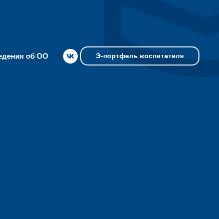
едения об ОО
Э-портфель воспитателя