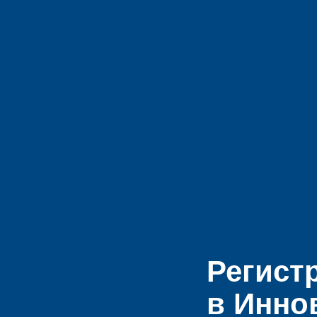
Регист
в Инно